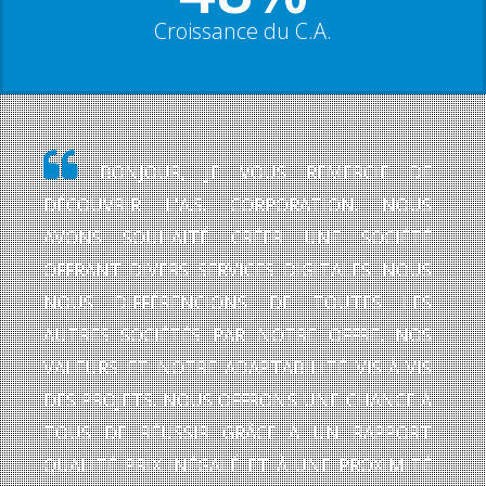
Croissance du C.A.
BONJOUR, JE VOUS REMERCIE DE
DÉCOUVRIR L'A.S. CORPORATION. NOUS
AVONS SOUHAITÉ CRÉER UNE SOCIÉTÉ
OFFRANT DIVERS SERVICES DIGITALES. NOUS
NOUS DIFFÉRENCIONS DE TOUTES LES
AUTRES SOCIÉTÉS PAR NOTRE OFFRE, NOS
VALEURS ET NOTRE ADAPTABILITÉ VIS-À-VIS
DES PROJETS. NOUS OFFRONS UNE CHANCE À
TOUS DE RÉUSSIR GRÂCE À UN RAPPORT
QUALITÉ PRIX INÉGALÉ ET À UNE PROXIMITÉ