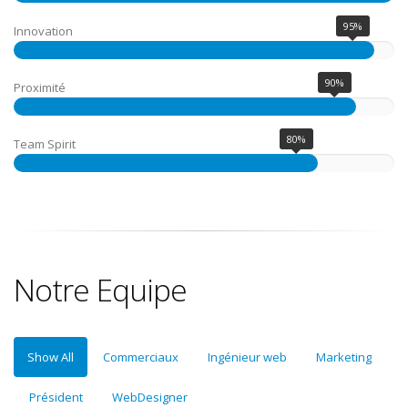
95%
Innovation
90%
Proximité
80%
Team Spirit
Notre Equipe
Show All
Commerciaux
Ingénieur web
Marketing
Président
WebDesigner