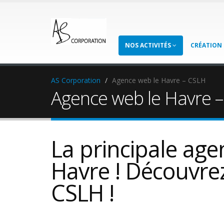
NOS ACTIVITÉS
CRÉATION 
AS Corporation
Agence web le Havre – CSLH
Agence web le Havre 
La principale age
Havre ! Découvre
CSLH !