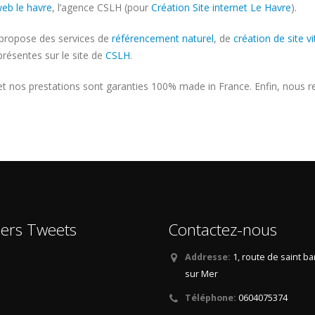
eb le havre
, l’agence CSLH (pour
Création Site internet Le Havre
).
 propose des services de
référencement naturel
, de
création de site vi
présentes sur le site de
CSLH
.
 nos prestations sont garanties 100% made in France. Enfin, nous r
iers Tweets
Contactez-nous
Addresse:
1, route de saint b
sur Mer
Téléphone:
0604075374