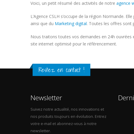
Voici, un petit résumé des activités de notre
agence w
L’Agence CSLH s’occupe de la région Normande. Elle
ainsi que du
Marketing digital
. Toutes les offres sont 
Nous traitons toutes vos demandes en 24h ouvrées et
site internet optimisé pour le référencement.
Restez en contact !
Newsletter
Dern
Suivez notre actualité, nos innovations et
nos produits toujours en évolution. Entrez
votre e-mail et abonnez-vous à notre
newsletter.