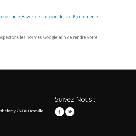
trine sur le Havre
, de
création de site E-commerce
espectons les normes Google afin de rendre votre
Suivez-Nous !
arthelemy
76930 Octeville