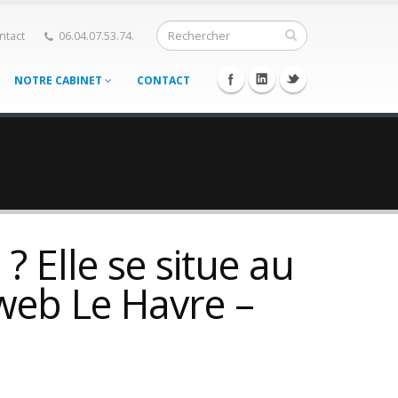
ntact
06.04.07.53.74.
NOTRE CABINET
CONTACT
 Elle se situe au
web Le Havre –