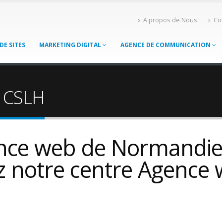
A propos de Nous
Co
DE SITES
MARKETING DIGITAL
AGENCE DE COMMUNICATION
– CSLH
nce web de Normandie ?
z notre centre Agence 