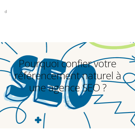
d
Pourquoi confier votre
référencement naturel à
une agence SEO ?
s