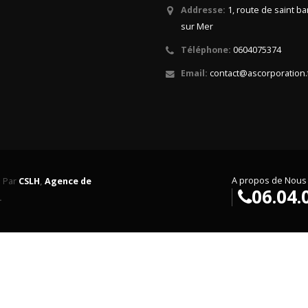
Addresse:
1, route de saint b
sur Mer
Téléphone:
0604075374
Email:
contact@ascorporation.
A propos de Nous
. Par
CSLH
,
Agence de
06.04.
.