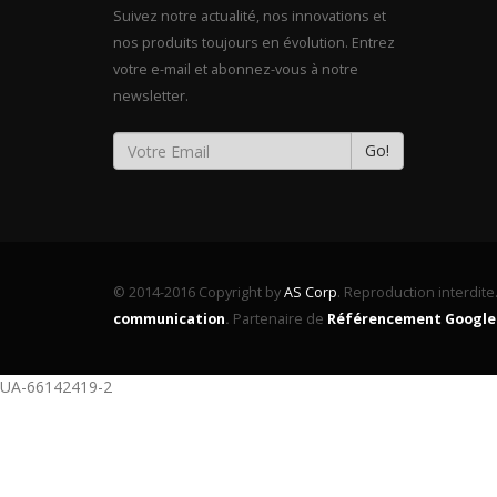
Suivez notre actualité, nos innovations et
nos produits toujours en évolution. Entrez
votre e-mail et abonnez-vous à notre
newsletter.
Go!
© 2014-2016 Copyright by
AS Corp
. Reproduction interdite
communication
.
Partenaire de
Référencement Google
UA-66142419-2