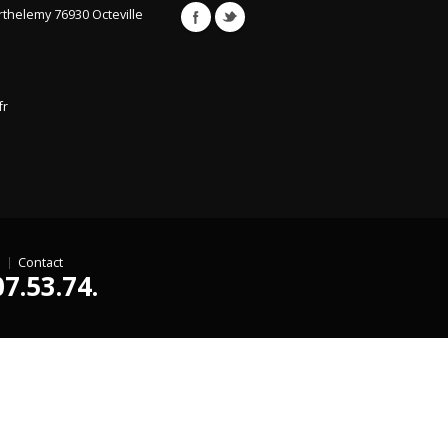
arthelemy
76930 Octeville
fr
Contact
07.53.74.