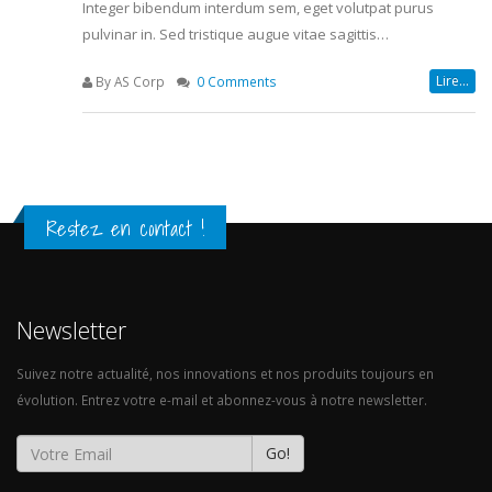
Integer bibendum interdum sem, eget volutpat purus
pulvinar in. Sed tristique augue vitae sagittis…
Lire...
By AS Corp
0 Comments
Restez en contact !
Newsletter
Suivez notre actualité, nos innovations et nos produits toujours en
évolution. Entrez votre e-mail et abonnez-vous à notre newsletter.
Go!