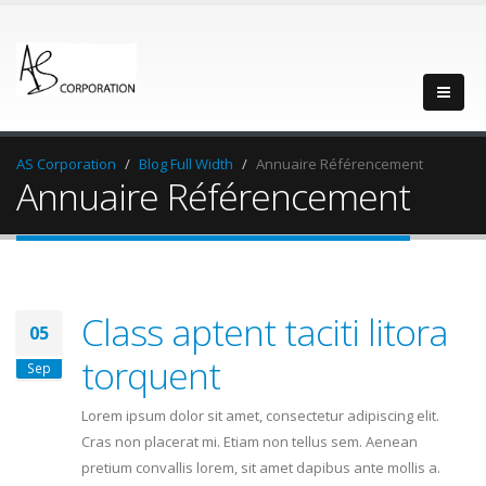
AS Corporation
Blog Full Width
Annuaire Référencement
Annuaire Référencement
Class aptent taciti litora
05
torquent
Sep
Lorem ipsum dolor sit amet, consectetur adipiscing elit.
Cras non placerat mi. Etiam non tellus sem. Aenean
pretium convallis lorem, sit amet dapibus ante mollis a.