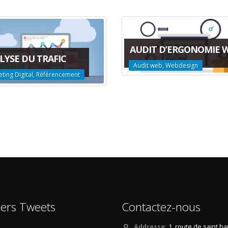
AUDIT D’ERGONOMIE W
LYSE DU TRAFIC
Audit web, Webdesign
ting Digital, Référencement
iers Tweets
Contactez-nous
Addresse:
1, route de saint b