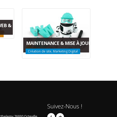
EB & DE QUALITÉ
MAINTENANCE & MISE À JOURS
Création de site, Marketing Digital
Suivez-Nous !
arthelemy
76930 Octeville