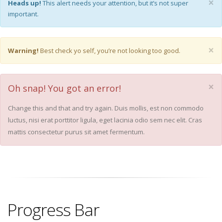
×
Heads up!
This alert needs your attention, but it’s not super
important.
×
Warning!
Best check yo self, you’re not looking too good.
×
Oh snap! You got an error!
Change this and that and try again. Duis mollis, est non commodo
luctus, nisi erat porttitor ligula, eget lacinia odio sem nec elit. Cras
mattis consectetur purus sit amet fermentum.
Progress Bar