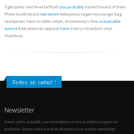
Tight pants next level keffiyeh
you probably
haven’t heard of them.
Photo booth beard
raw denim
letterpress vegan messenger bag
stumptown. Farm-to-table seitan, mcsweeney’s fixie
sustainable
quinoa
8-bit american apparel
have a
terry richardson vinyl
chambray.
Restez en contact !
Newsletter
Suivez notre actualité, nos innovations et nos produits toujours en
évolution. Entrez votre e-mail et abonnez-vous à notre newsletter.