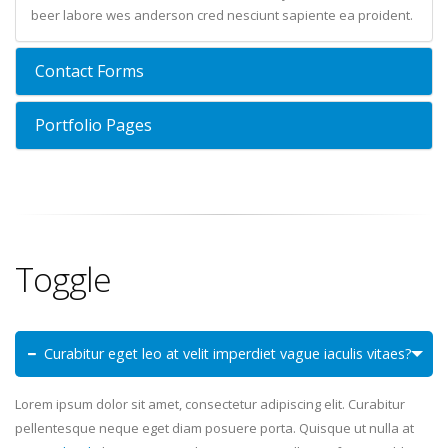
beer labore wes anderson cred nesciunt sapiente ea proident.
Contact Forms
Portfolio Pages
Toggle
Curabitur eget leo at velit imperdiet vague iaculis vitaes?
Lorem ipsum dolor sit amet, consectetur adipiscing elit. Curabitur
pellentesque neque eget diam posuere porta. Quisque ut nulla at