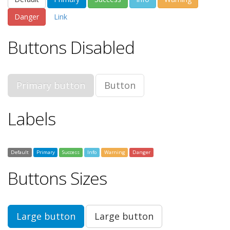
Danger
Link
Buttons Disabled
Primary button
Button
Labels
Default
Primary
Success
Info
Warning
Danger
Buttons Sizes
Large button
Large button