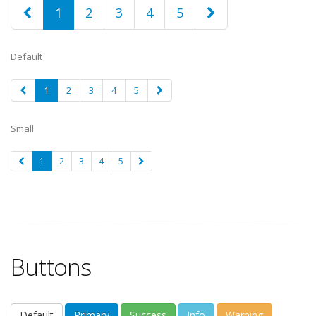
1
2
3
4
5
Default
1
2
3
4
5
Small
1
2
3
4
5
Buttons
Default
Primary
Success
Info
Warning