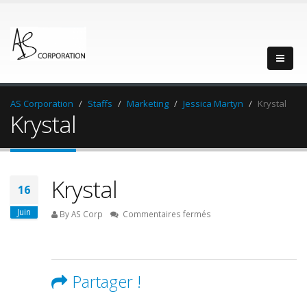
AS Corporation
Staffs
Marketing
Jessica Martyn
Krystal
Krystal
Krystal
16
Juin
sur
By AS Corp
Commentaires fermés
Krystal
Partager !