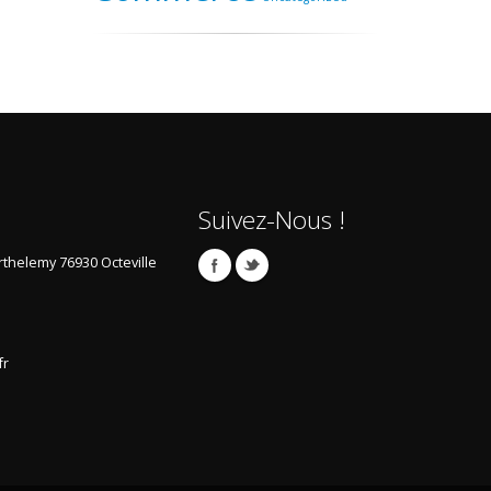
Suivez-Nous !
arthelemy
76930 Octeville
fr