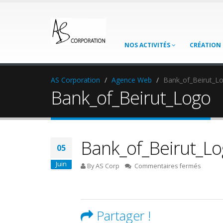
NOS ACTIVITÉS
CRÉATION 
AS Corporation
Agence Web
Bank_of_Beirut_L
Bank_of_Beirut_Logo
Bank_of_Beirut_L
05
Juin
sur
By AS Corp
Commentaires fermés
Bank_o
Partager !