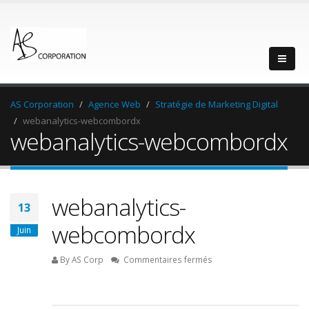
AS Corporation
Agence Web
Stratégie de Marketing Digital
webanalytics-webcombordx
webanalytics-webcombordx
webanalytics-
13
webcombordx
Juin
sur
By AS Corp
Commentaires fermés
webanalytics-
webcombordx