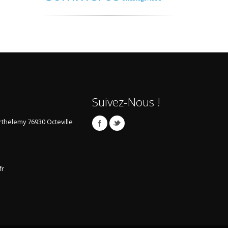
Suivez-Nous !
arthelemy
76930 Octeville
fr