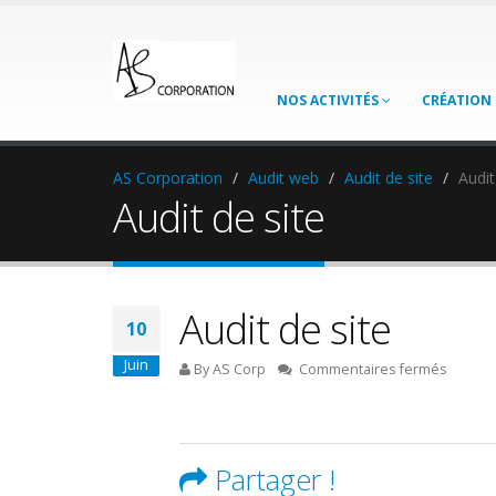
NOS ACTIVITÉS
CRÉATION 
AS Corporation
Audit web
Audit de site
Audit
Audit de site
Audit de site
10
Juin
sur
By AS Corp
Commentaires fermés
Audit
de
site
Partager !