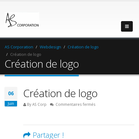
AS Corporation
Webdesign
Création de logo
Création de logo
Création de logo
Création de logo
06
Juin
sur
By AS Corp
Commentaires fermés
Création
de
logo
Partager !