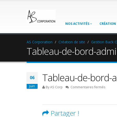
NOS ACTIVITÉS
CRÉATION 
AS Corporation
Création de site
Gestion Back O
Tableau-de-bord-admin
Tableau-de-bord-a
06
Juin
sur
By AS Corp
Commentaires fermés
Tablea
de-
bord-
adminis
Partager !
site-