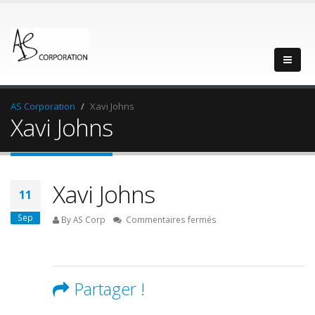
AS Corporation
Xavi Johns
Xavi Johns
Xavi Johns
11
Sep
sur
By AS Corp
Commentaires fermés
Xavi
Johns
Partager !