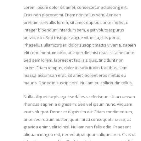
Lorem ipsum dolor sit amet, consectetur adipiscing elit.
Cras non placerat mi. Etiam non tellus sem. Aenean
pretium convallis lorem, sit amet dapibus ante mollis a.
Integer bibendum interdum sem, eget volutpat purus
pulvinar in. Sed tristique augue vitae sagittis porta.
Phasellus ullamcorper, dolor suscipit mattis viverra, sapien
elit condimentum odio, ut imperdiet nisi risus sit amet ante.
Sed sem lorem, laoreet et facilisis quis, tincidunt non
lorem. Etiam tempus, dolor in sollicitudin faucibus, sem
massa accumsan erat, sit amet laoreet eros metus eu
mauris. Donec in suscipit nisl. Nullam eu sollicitudin tellus.
Nulla aliquet turpis eget sodales scelerisque. Ut accumsan
rhoncus sapien a dignissim. Sed vel ipsum nunc. Aliquam
erat volutpat. Donec et dignissim elit. Etiam condimentum,
ante sed rutrum auctor, quam arcu consequat massa, at
gravida enim velit id nisl. Nullam non felis odio. Praesent
aliquam magna est, nec volutpat quam aliquet non. Cras ut