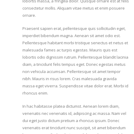
lobortis massa, a fringilla dolor. Quisque ornare est at felis
consectetur mollis. Aliquam vitae metus et enim posuere
ornare.
Praesent sapien erat, pellentesque quis sollicitudin eget,
imperdiet bibendum magna. Aenean sit amet odio est.
Pellentesque habitant morbi tristique senectus et netus et
malesuada fames ac turpis egestas. Mauris quis est
lobortis odio dignissim rutrum. Pellentesque blandit lacinia
diam, a tincidunt felis tempus eget. Donec egestas metus
non vehicula accumsan. Pellentesque sit amet tempor
nibh. Mauris in risus lorem. Cras malesuada gravida
massa eget viverra. Suspendisse vitae dolor erat. Morbi id
rhoncus enim.
In hac habitasse platea dictumst. Aenean lorem diam,
venenatis nec venenatis id, adipiscing ac massa. Nam vel
dui eget justo dictum pretium a rhoncus ipsum. Donec
venenatis erat tincidunt nunc suscipit, sit amet bibendum