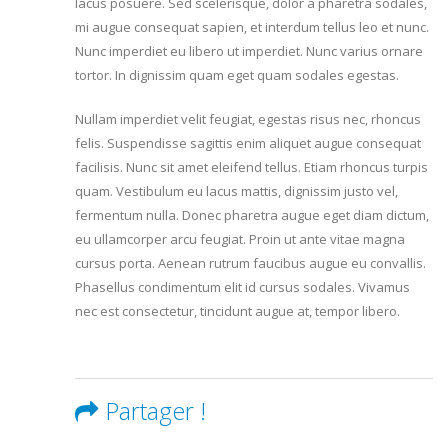
lacus posuere. Sed scelerisque, dolor a pharetra sodales,
mi augue consequat sapien, et interdum tellus leo et nunc.
Nunc imperdiet eu libero ut imperdiet. Nunc varius ornare
tortor. In dignissim quam eget quam sodales egestas.
Nullam imperdiet velit feugiat, egestas risus nec, rhoncus
felis. Suspendisse sagittis enim aliquet augue consequat
facilisis. Nunc sit amet eleifend tellus. Etiam rhoncus turpis
quam. Vestibulum eu lacus mattis, dignissim justo vel,
fermentum nulla. Donec pharetra augue eget diam dictum,
eu ullamcorper arcu feugiat. Proin ut ante vitae magna
cursus porta. Aenean rutrum faucibus augue eu convallis.
Phasellus condimentum elit id cursus sodales. Vivamus
nec est consectetur, tincidunt augue at, tempor libero.
Partager !