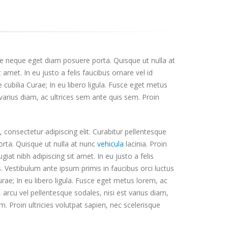
ue neque eget diam posuere porta. Quisque ut nulla at
t amet. In eu justo a felis faucibus ornare vel id
 cubilia Curae; In eu libero ligula. Fusce eget metus
 varius diam, ac ultrices sem ante quis sem. Proin
consectetur adipiscing elit. Curabitur pellentesque
rta. Quisque ut nulla at nunc
vehicula
lacinia. Proin
ugiat nibh adipiscing sit amet. In eu justo a felis
. Vestibulum ante ipsum primis in faucibus orci luctus
urae; In eu libero ligula. Fusce eget metus lorem, ac
, arcu vel pellentesque sodales, nisi est varius diam,
m. Proin ultricies volutpat sapien, nec scelerisque