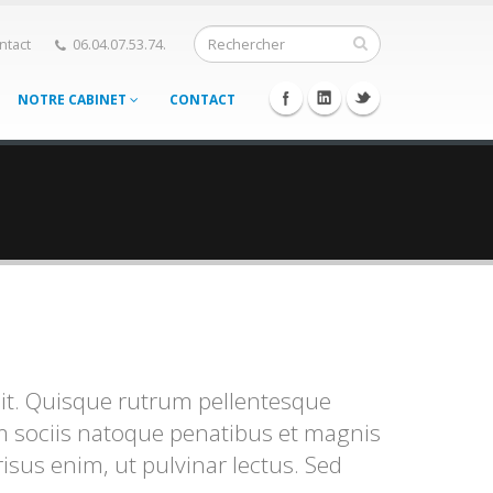
ntact
06.04.07.53.74.
NOTRE CABINET
CONTACT
lit. Quisque rutrum pellentesque
Cum sociis natoque penatibus et magnis
isus enim, ut pulvinar lectus. Sed