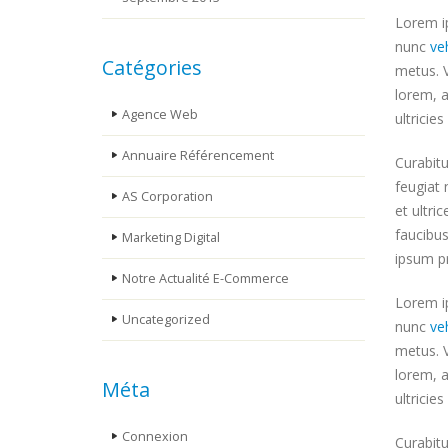
Lorem ip
nunc
ve
Catégories
metus. V
lorem, a
Agence Web
ultricie
Annuaire Référencement
Curabitu
feugiat 
AS Corporation
et ultri
faucibus
Marketing Digital
ipsum pr
Notre Actualité E-Commerce
Lorem ip
Uncategorized
nunc
ve
metus. V
lorem, a
Méta
ultricie
Connexion
Curabitu