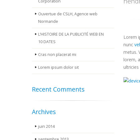
hendr
Corporation
Ouvertue de CSLH, Agence web
Normande
L’HISTOIRE DE LA PUBLICITÉ WEB EN
Lorem ip
10 DATES
nunc
ve
metus. V
Cras non placerat mi
lorem, a
ultricie
Lorem ipsum dolor sit
Recent Comments
Archives
juin 2014
septembre 2013