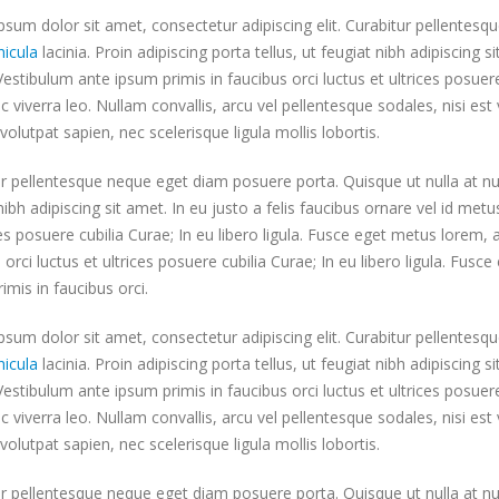
sum dolor sit amet, consectetur adipiscing elit. Curabitur pellentesq
hicula
lacinia. Proin adipiscing porta tellus, ut feugiat nibh adipiscing si
estibulum ante ipsum primis in faucibus orci luctus et ultrices posuere
c viverra leo. Nullam convallis, arcu vel pellentesque sodales, nisi est
s volutpat sapien, nec scelerisque ligula mollis lobortis.
r pellentesque neque eget diam posuere porta. Quisque ut nulla at nunc 
nibh adipiscing sit amet. In eu justo a felis faucibus ornare vel id met
ces posuere cubilia Curae; In eu libero ligula. Fusce eget metus lorem, 
 orci luctus et ultrices posuere cubilia Curae; In eu libero ligula. Fus
imis in faucibus orci.
sum dolor sit amet, consectetur adipiscing elit. Curabitur pellentesq
hicula
lacinia. Proin adipiscing porta tellus, ut feugiat nibh adipiscing si
estibulum ante ipsum primis in faucibus orci luctus et ultrices posuere
c viverra leo. Nullam convallis, arcu vel pellentesque sodales, nisi est
s volutpat sapien, nec scelerisque ligula mollis lobortis.
r pellentesque neque eget diam posuere porta. Quisque ut nulla at nunc 