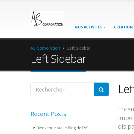
NOS ACTIVITÉS
CRÉATION 
AS Corporation
Left Sidebar
Left Sidebar
Lef
Lorem
Recent Posts
imper
dis p
Bienvenue sur le Blog de l’AS