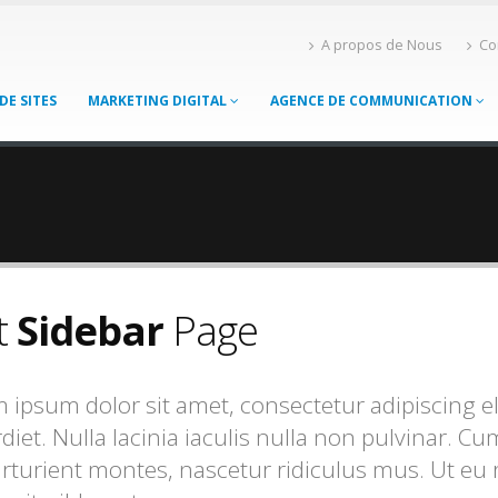
A propos de Nous
Co
DE SITES
MARKETING DIGITAL
AGENCE DE COMMUNICATION
t
Sidebar
Page
 ipsum dolor sit amet, consectetur adipiscing e
diet. Nulla lacinia iaculis nulla non pulvinar. 
arturient montes, nascetur ridiculus mus. Ut eu r