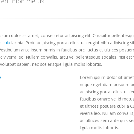
erit nibh metus.
sum dolor sit amet, consectetur adipiscing elit. Curabitur pellentesq
hicula
lacinia. Proin adipiscing porta tellus, ut feugiat nibh adipiscing si
estibulum ante ipsum primis in faucibus orci luctus et ultrices posuere
c viverra leo. Nullam convallis, arcu vel pellentesque sodales, nisi est
s volutpat sapien, nec scelerisque ligula mollis lobortis.
Lorem ipsum dolor sit amet, 
neque eget diam posuere po
adipiscing porta tellus, ut fe
faucibus ornare vel id metus
et ultrices posuere cubilia C
viverra leo. Nullam convallis
ac ultrices sem ante quis se
ligula mollis lobortis.