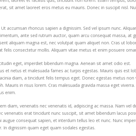
orem, laoreet et facilisis quis, tincidunt non lorem. Etiam tempus, dolo
at, sit amet laoreet eros metus eu mauris. Donec in suscipit nisl. N
e. Ut accumsan rhoncus sapien a dignissim. Sed vel ipsum nunc. Aliqu
ondimentum, ante sed rutrum auctor, quam arcu consequat massa, at g
raesent aliquam magna est, nec volutpat quam aliquet non. Cras ut lobor
 at felis consectetur mollis. Aliquam vitae metus et enim posuere orna
licitudin eget, imperdiet bibendum magna. Aenean sit amet odio est.
us et netus et malesuada fames ac turpis egestas. Mauris quis est lob
lacinia diam, a tincidunt felis tempus eget. Donec egestas metus non 
. Mauris in risus lorem. Cras malesuada gravida massa eget viverra.
us enim.
rem diam, venenatis nec venenatis id, adipiscing ac massa. Nam vel d
 venenatis erat tincidunt nunc suscipit, sit amet bibendum lacus pos
mi augue consequat sapien, et interdum tellus leo et nunc. Nunc imper
tor. In dignissim quam eget quam sodales egestas.