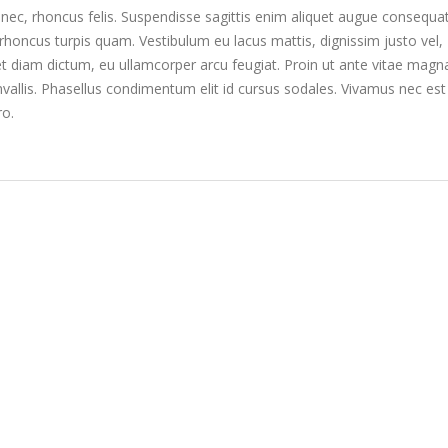
s nec, rhoncus felis. Suspendisse sagittis enim aliquet augue consequa
am rhoncus turpis quam. Vestibulum eu lacus mattis, dignissim justo vel,
 diam dictum, eu ullamcorper arcu feugiat. Proin ut ante vitae magn
allis. Phasellus condimentum elit id cursus sodales. Vivamus nec est
ro.