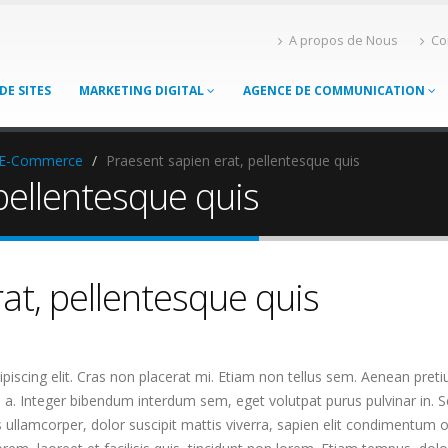
A propos de Nous
Co
DE SITES
MARKETING DIGITAL
AGENCE DE COMMUNICATION
é E-Commerce
Praesent sapien erat, pellentesque quis
pellentesque quis
at, pellentesque quis
piscing elit. Cras non placerat mi. Etiam non tellus sem. Aenean pret
s a. Integer bibendum interdum sem, eget volutpat purus pulvinar in. 
us ullamcorper, dolor suscipit mattis viverra, sapien elit condimentum o