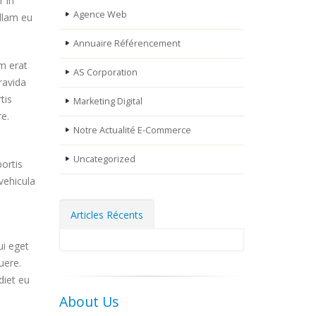
r in
Agence Web
ullam eu
Annuaire Référencement
am erat
AS Corporation
ravida
tis
Marketing Digital
re.
Notre Actualité E-Commerce
Uncategorized
ortis
vehicula
Articles Récents
ui eget
uere.
diet eu
About Us