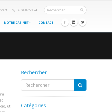
ntact
06.04.07.53.74.
NOTRE CABINET
CONTACT
Rechercher
ium
Sed
Catégories
dio, ut