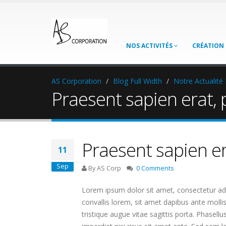
NOS ACTIVITÉS
CRÉATION 
AS Corporation
Blog Full Width
Notre Actualit
Praesent sapien erat, 
Praesent sapien er
11
Sep
By AS Corp
0 Comments
Lorem ipsum dolor sit amet, consectetur adi
convallis lorem, sit amet dapibus ante molli
tristique augue vitae sagittis porta. Phasell