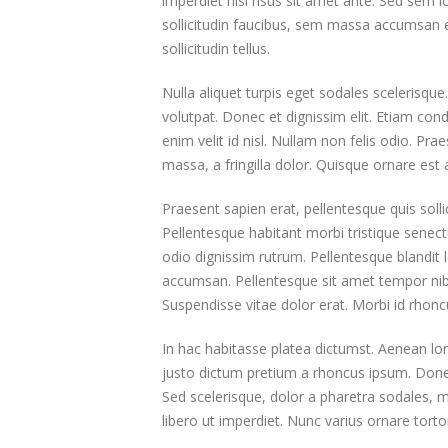
imperdiet nisi risus sit amet ante. Sed sem l
sollicitudin faucibus, sem massa accumsan er
sollicitudin tellus.
Nulla aliquet turpis eget sodales scelerisqu
volutpat. Donec et dignissim elit. Etiam c
enim velit id nisl. Nullam non felis odio. P
massa, a fringilla dolor. Quisque ornare est
Praesent sapien erat, pellentesque quis sol
Pellentesque habitant morbi tristique senect
odio dignissim rutrum. Pellentesque blandit 
accumsan. Pellentesque sit amet tempor nibh
Suspendisse vitae dolor erat. Morbi id rhonc
In hac habitasse platea dictumst. Aenean lo
justo dictum pretium a rhoncus ipsum. Donec
Sed scelerisque, dolor a pharetra sodales, 
libero ut imperdiet. Nunc varius ornare tor